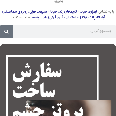
بگیرید.
یا به نشانی
تهران، خیابان کریمخان زند، خیابان سپهبد قرنی، روبروی بیمارستان
آپادانا، پلاک ۲۱۸ (ساختمان نگین قرنی) طبقه پنجم
مراجعه کنید.